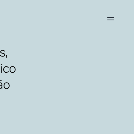
Toggle
menu
s,
fico
ão