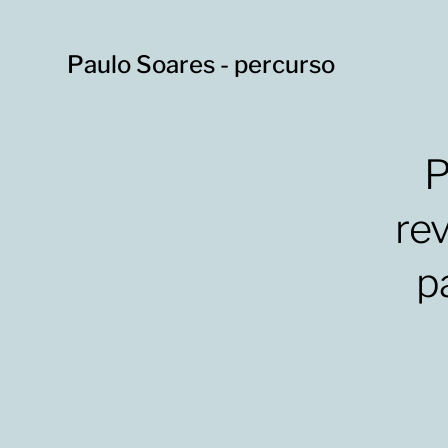
Paulo Soares - percurso
P
rev
p