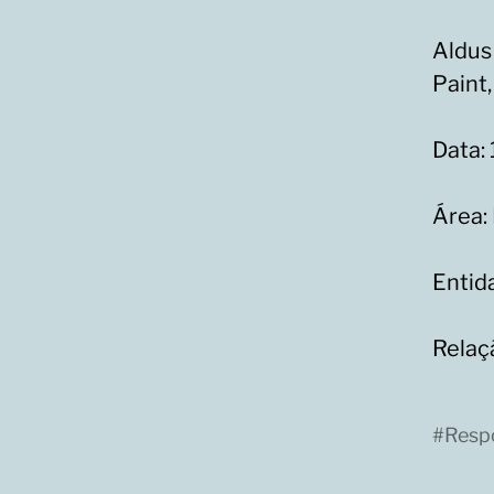
Aldus
Paint
Data:
Área:
Entid
Relaç
#
Resp