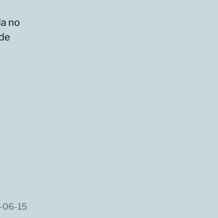
da no
 de
-06-15