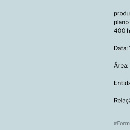
produ
plano
400 h
Data:
Área:
Entid
Relaç
#
Form